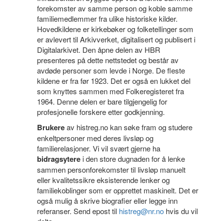
forekomster av samme person og koble samme
familiemedlemmer fra ulike historiske kilder.
Hovedkildene er kirkebøker og folketellinger som
er avlevert til Arkivverket, digitalisert og publisert i
Digitalarkivet. Den åpne delen av HBR
presenteres på dette nettstedet og består av
avdøde personer som levde i Norge. De fleste
kildene er fra før 1923. Det er også en lukket del
som knyttes sammen med Folkeregisteret fra
1964. Denne delen er bare tilgjengelig for
profesjonelle forskere etter godkjenning.
Brukere
av histreg.no kan søke fram og studere
enkeltpersoner med deres livsløp og
familierelasjoner. Vi vil svært gjerne ha
bidragsytere
i den store dugnaden for å lenke
sammen personforekomster til livsløp manuelt
eller kvalitetssikre eksisterende lenker og
familiekoblinger som er opprettet maskinelt. Det er
også mulig å skrive biografier eller legge inn
referanser. Send epost til
histreg@nr.no
hvis du vil