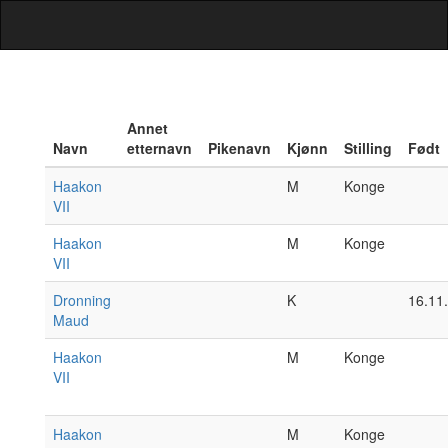
Annet
Navn
etternavn
Pikenavn
Kjønn
Stilling
Født
Haakon
M
Konge
VII
Haakon
M
Konge
VII
Dronning
K
16.11
Maud
Haakon
M
Konge
VII
Haakon
M
Konge