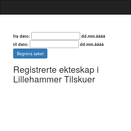
fra dato:
dd.mm.åååå
til dato:
dd.mm.åååå
Begrens søket
Registrerte ekteskap i
Lillehammer Tilskuer