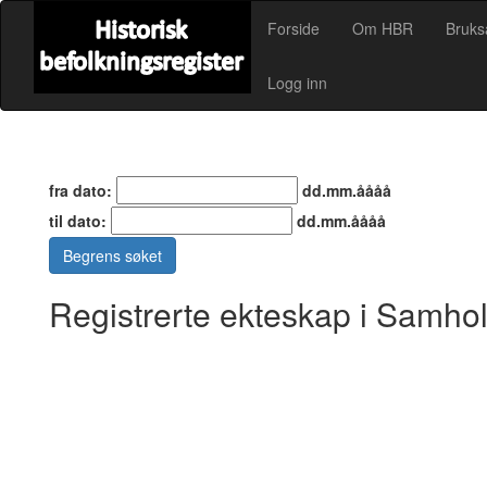
Forside
Om HBR
Bruks
Logg inn
fra dato:
dd.mm.åååå
til dato:
dd.mm.åååå
Begrens søket
Registrerte ekteskap i Samho