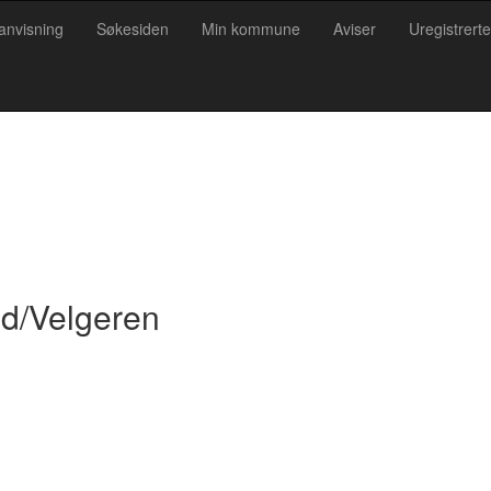
anvisning
Søkesiden
Min kommune
Aviser
Uregistrerte
ld/Velgeren