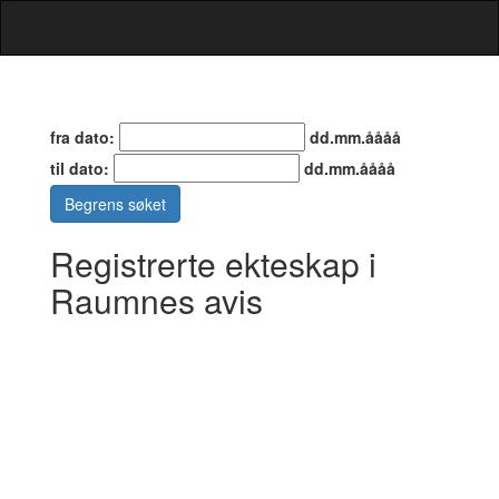
fra dato:
dd.mm.åååå
til dato:
dd.mm.åååå
Begrens søket
Registrerte ekteskap i
Raumnes avis