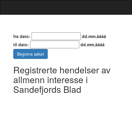
fra dato:
dd.mm.åååå
til dato:
dd.mm.åååå
Begrens søket
Registrerte hendelser av
allmenn interesse i
Sandefjords Blad